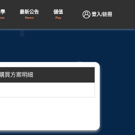
教學
最新公告
儲值
登入/註冊
use
News
Pay
購買方案明細